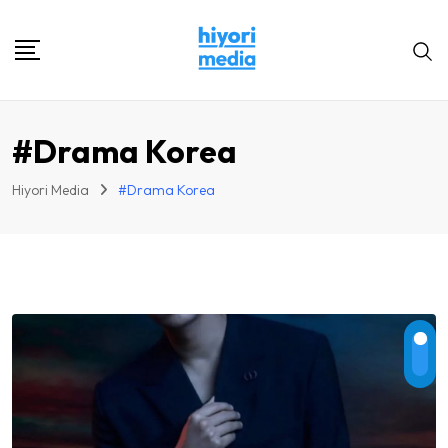
Skip
to
content
#Drama Korea
Hiyori Media
#Drama Korea