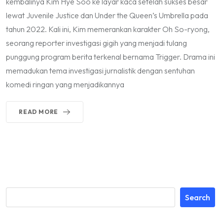
kembalinya Kim Hye Soo ke layar kaca setelah sukses besar
lewat Juvenile Justice dan Under the Queen’s Umbrella pada
tahun 2022. Kali ini, Kim memerankan karakter Oh So-ryong,
seorang reporter investigasi gigih yang menjadi tulang
punggung program berita terkenal bernama Trigger. Drama ini
memadukan tema investigasi jurnalistik dengan sentuhan
komedi ringan yang menjadikannya
READ MORE
Search