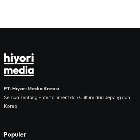
Saya Cinta Kalian, thank
TransJakartaKolaborasi
you, Kalian Luar Biasa”
Kementerian Ekonomi
Sukses Mengguncang
Kreatif/Badan Ekonomi
Tennis Indoor Senayan.
Kreatif RI,Pemprov DKI
Jakarta, Mataloka Live,
dan Sound Rhythm dalam
Momentum Hekrafnas
2025
PT. Hiyori Media Kreasi
Semua Tentang Entertainment dan Culture dari Jepang dan
Korea
Populer