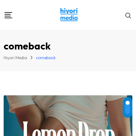
Skip
to
content
comeback
Hiyori Media
comeback