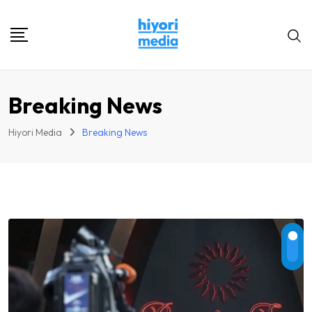
Skip
to
content
Breaking News
Hiyori Media
Breaking News