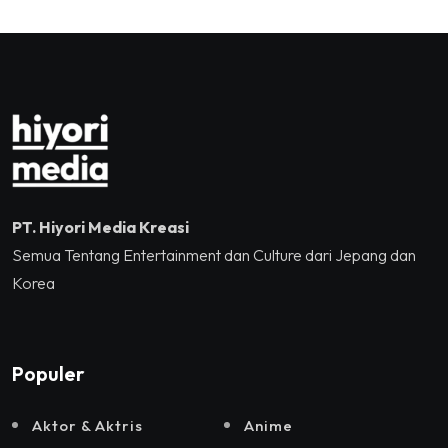
Tennis Indoor Senayan.
Kreatif RI,Pemprov DKI
Jakarta, Mataloka Live,
dan Sound Rhythm dalam
Momentum Hekrafnas
2025
PT. Hiyori Media Kreasi
Semua Tentang Entertainment dan Culture dari Jepang dan
Korea
Populer
Aktor & Aktris
Anime