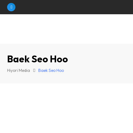
Skip
to
content
Baek Seo Hoo
Hiyori Media
Baek Seo Hoo