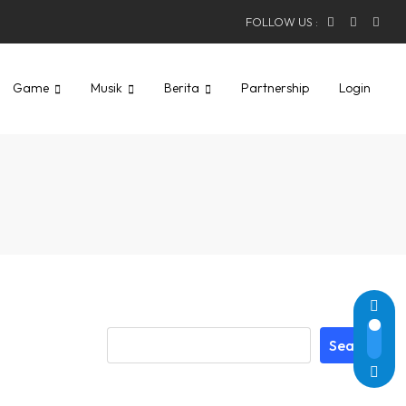
FOLLOW US :
Game
Musik
Berita
Partnership
Login
Search