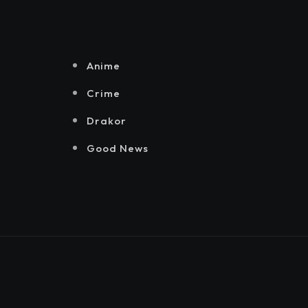
Senayan.
Jakarta, Mataloka
Live, dan Sound
Rhythm dalam
Momentum
Anime
Hekrafnas 2025
Crime
Drakor
Good News