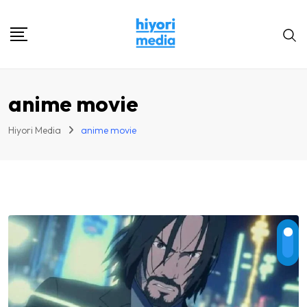
Skip
to
content
anime movie
Hiyori Media
anime movie