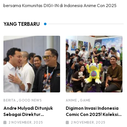
bersama Komunitas DIGI-IN di Indonesia Anime Con 2025
YANG TERBARU
,
,
BERITA
GOOD NEWS
ANIME
GAME
Andre Mulyadi Ditunjuk
Digimon Invasi Indonesia
Sebagai Direktur
Comic Con 2025! Koleksi
Modifikasi dan Kendaraan
Mainan Komunitas DIGI-IN
2 NOVEMBER, 2025
2 NOVEMBER, 2025
Listrik IMI Pusat Masa
Jadi Sorotan