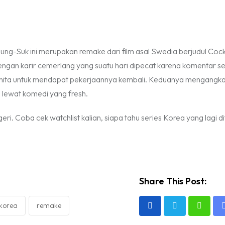
o Jung-Suk ini merupakan
remake
dari film asal Swedia berjudul Cock
engan karir cemerlang yang suatu hari dipecat karena komentar s
anita untuk mendapat pekerjaannya kembali. Keduanya mengangkat
a lewat komedi yang
fresh
.
egeri. Coba cek
watchlist
kalian, siapa tahu series Korea yang lagi d
Share This Post:
 korea
remake
Whats