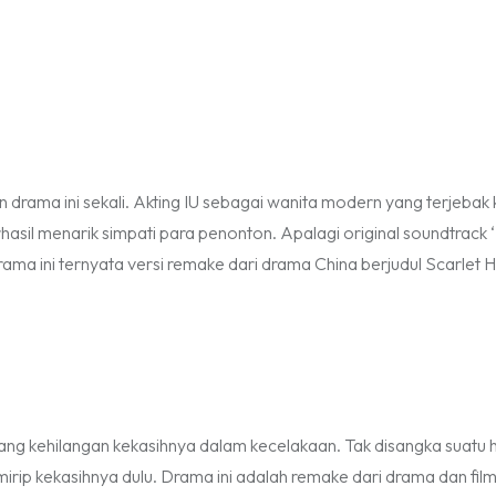
 drama ini sekali. Akting IU sebagai wanita modern yang terjebak
rhasil menarik simpati para penonton. Apalagi
original soundtrack
‘
rama ini ternyata versi
remake
dari drama China berjudul Scarlet H
ng kehilangan kekasihnya dalam kecelakaan. Tak disangka suatu ha
irip kekasihnya dulu. Drama ini adalah
remake
dari drama dan fil