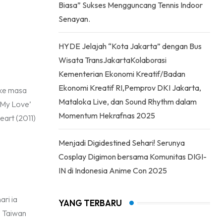
Biasa” Sukses Mengguncang Tennis Indoor
Senayan.
HYDE Jelajah “Kota Jakarta” dengan Bus
Wisata TransJakartaKolaborasi
Kementerian Ekonomi Kreatif/Badan
Ekonomi Kreatif RI,Pemprov DKI Jakarta,
 ke masa
Mataloka Live, dan Sound Rhythm dalam
My Love’
Momentum Hekrafnas 2025
eart (2011)
Menjadi Digidestined Sehari! Serunya
Cosplay Digimon bersama Komunitas DIGI-
IN di Indonesia Anime Con 2025
ri ia
YANG TERBARU
m Taiwan