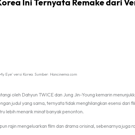
orea Ini Ternyata Remake dari Ve
 My Eye’ versi Korea. Sumber: Hancinema.com
intangi oleh Dahyun TWICE dan Jung Jin-Young kemarin menunjuk
engan judul yang sama, ternyata tidak menghilangkan esensi dari fil
tru lebih menarik minat banyak penonton.
pun rajin mengeluarkan film dan drama orisinal, sebenarnya juga ra