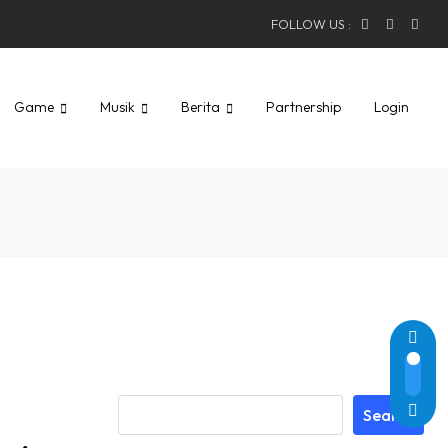
FOLLOW US :
Game
Musik
Berita
Partnership
Login
Search