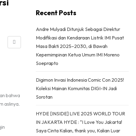
rsi
Recent Posts
Andre Mulyadi Ditunjuk Sebagai Direktur
Modifikasi dan Kendaraan Listrik IMI Pusat
Share
Masa Bakti 2025–2030, di Bawah
via
Kepemimpinan Ketua Umum IMI Moreno
Email
Soeprapto
Digimon Invasi Indonesia Comic Con 2025!
Koleksi Mainan Komunitas DIGI-IN Jadi
kan bahwa
Sorotan
m aslinya.
HYDE [INSIDE] LIVE 2025 WORLD TOUR
IN JAKARTA HYDE : “I Love You Jakarta!
jin
Saya Cinta Kalian, thank you, Kalian Luar