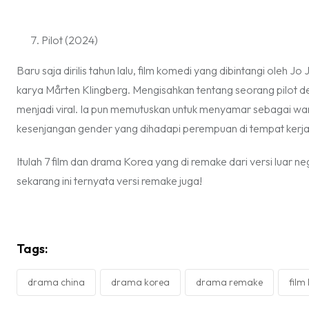
Pilot (2024)
Baru saja dirilis tahun lalu, film komedi yang dibintangi oleh J
karya Mårten Klingberg. Mengisahkan tentang seorang pilot d
menjadi viral. Ia pun memutuskan untuk menyamar sebagai w
kesenjangan gender yang dihadapi perempuan di tempat kerj
Itulah 7 film dan drama Korea yang di
remake
dari versi luar n
sekarang ini ternyata versi
remake
juga!
Tags:
drama china
drama korea
drama remake
film