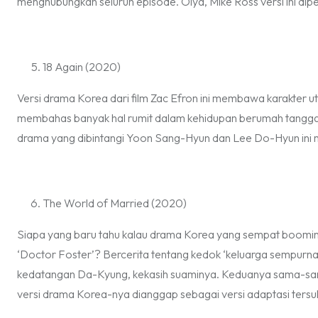
menghubungkan seluruh episode. Oiya, Mike Ross versi ini dipe
18 Again (2020)
Versi drama Korea dari film Zac Efron ini membawa karakter utam
membahas banyak hal rumit dalam kehidupan berumah tangga d
drama yang dibintangi Yoon Sang-Hyun dan Lee Do-Hyun ini m
The World of Married (2020)
Siapa yang baru tahu kalau drama Korea yang sempat
boomi
‘Doctor Foster’? Bercerita tentang kedok ‘keluarga sempurn
kedatangan Da-Kyung, kekasih suaminya. Keduanya sama-sam
versi drama Korea-nya dianggap sebagai versi adaptasi tersuk