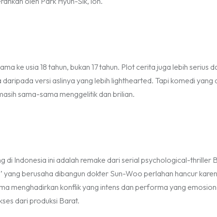
rankan oleh Park Hyun-Sik, loh.
a ke usia 18 tahun, bukan 17 tahun. Plot cerita juga lebih serius d
aripada versi aslinya yang lebih
lighthearted
. Tapi komedi yang d
asih sama-sama menggelitik dan brilian.
ng
di Indonesia ini adalah
remake
dari serial
psychological-thriller
a’ yang berusaha dibangun dokter Sun-Woo perlahan hancur kare
a menghadirkan konflik yang intens dan performa yang emosion
ses dari produksi Barat.