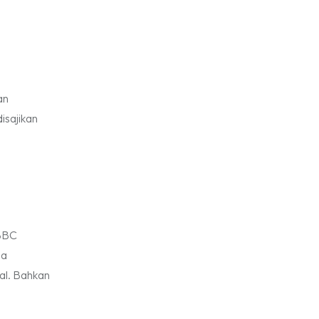
Ekonomi Kreatif
Tennis Indoor
RI,Pemprov DKI
Senayan.
Jakarta, Mataloka
Live, dan Sound
Rhythm dalam
Momentum
Hekrafnas 2025
an
isajikan
BBC
na
al. Bahkan