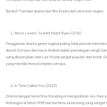
Berikut 7
remake
drama dan film Korea dari versi luar negeri:
Moon Lovers: Scarlet Heart Ryeo (2016)
Penggemar drama genre
sageuk
paling tidak pernah menonton
dinasti Goryeo dan harus terlibat dalam persaingan sengit, be
yang dinyanyikan oleh Lee HI jadi sangat populer dan ikonik. D
yang memiliki tema kompleks serupa.
A Time Called You (2023)
Drama dengan tema
time traveling
ini mengisahkan Jun-Hee ya
terbangun di tahun 1998 dan bertemu seseorang yang sangat m