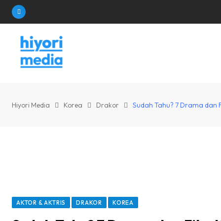
Skip
to
content
Hiyori Media
Korea
Drakor
Sudah Tahu? 7 Drama dan Fil
AKTOR & AKTRIS
DRAKOR
KOREA