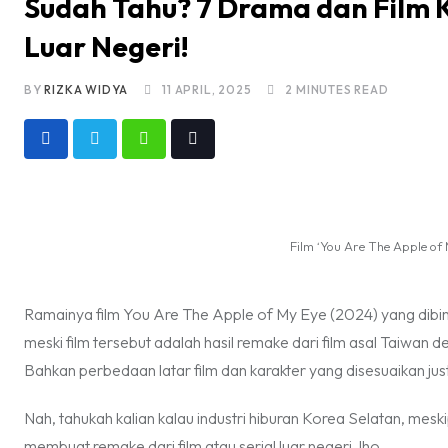
Sudah Tahu? 7 Drama dan Film K
Luar Negeri!
BY
RIZKA WIDYA
11 APRIL, 2025
2 MINUTES READ
Whatsapp
Tiktok
Film ‘You Are The Apple of
Ramainya film You Are The Apple of My Eye (2024) yang dib
meski film tersebut adalah hasil
remake
dari film asal Taiwan d
Bahkan perbedaan latar film dan karakter yang disesuaikan jus
Nah, tahukah kalian kalau industri hiburan Korea Selatan, meski
membuat
remake
dari film atau serial luar negeri, lho.