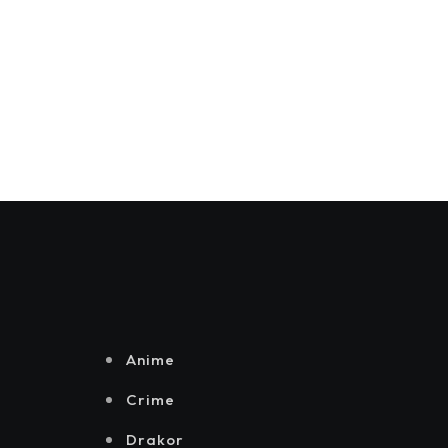
HEIAKIM UMUMKAN EP PENUH PERTAMA ‘43210’DI
8 JULY, 2025
Anime
Crime
Drakor