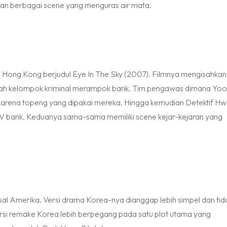
gan berbagai
scene
yang menguras air mata.
lm Hong Kong berjudul Eye In The Sky (2007). Filmnya mengisahkan
sebuah kelompok kriminal merampok bank. Tim pengawas dimana Yo
k karena topeng yang dipakai mereka. Hingga kemudian Detektif H
V bank. Keduanya sama-sama memiliki
scene
kejar-kejaran yang
asal Amerika. Versi drama Korea-nya dianggap lebih simpel dan tid
rsi
remake
Korea lebih berpegang pada satu plot utama yang