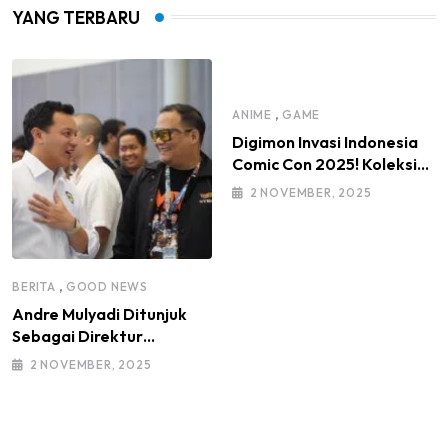
YANG TERBARU
,
ANIME
GAME
Digimon Invasi Indonesia
Comic Con 2025! Koleksi
Mainan Komunitas DIGI-IN
2 NOVEMBER, 2025
Jadi Sorotan
,
BERITA
GOOD NEWS
Andre Mulyadi Ditunjuk
Sebagai Direktur
Modifikasi dan Kendaraan
2 NOVEMBER, 2025
Listrik IMI Pusat Masa
Bakti 2025–2030, di
Bawah Kepemimpinan
Ketua Umum IMI Moreno