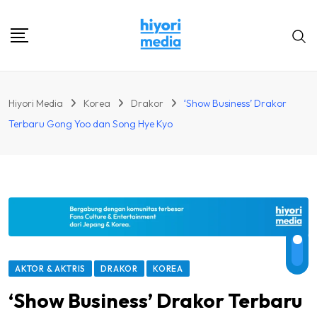
Skip
to
content
Hiyori Media
Korea
Drakor
‘Show Business’ Drakor
Terbaru Gong Yoo dan Song Hye Kyo
AKTOR & AKTRIS
DRAKOR
KOREA
‘Show Business’ Drakor Terbaru