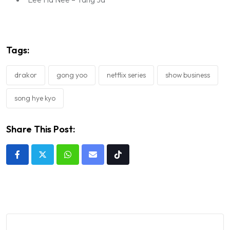
Tags:
drakor
gong yoo
netflix series
show business
song hye kyo
Share This Post:
Whatsapp
Share
Tiktok
via
Email