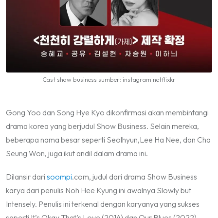
Cast show business sumber: instagram netflixkr
Gong Yoo dan Song Hye Kyo dikonfirmasi akan membintangi
drama korea yang berjudul Show Business. Selain mereka,
beberapa nama besar seperti Seolhyun,Lee Ha Nee, dan Cha
Seung Won, juga ikut andil dalam drama ini.
Dilansir dari
soompi
.com, judul dari drama Show Business
karya dari penulis Noh Hee Kyung ini awalnya Slowly but
Intensely. Penulis ini terkenal dengan karyanya yang sukses
seperti It’s Okay That’s Love (2014) dan Our Blues (2022).