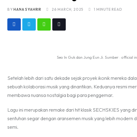
BY
HANA SYAHRIR
26 MARCH, 2025
1 MINUTE READ
Whatsapp
Tiktok
Seo In Guk dan Jung Eun Ji. Sumber : official 
Setelah lebih dari satu dekade sejak proyek ikonik mereka da
sebuah kolaborasi musik yang dinantikan. Keduanya resmi meri
membawa nuansa nostalgia bagi para penggemar.
Lagu ini merupakan remake dari hit klasik SECHSKIES yang dir
sentuhan segar dengan aransemen musik yang lebih modern 
semi.