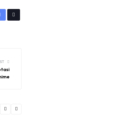
RI,Pemprov DKI
Senayan.
Jakarta, Mataloka
Live, dan Sound
app
Share
Tiktok
Rhythm dalam
via
Momentum
Hekrafnas 2025
Email
ST
tasi
nime