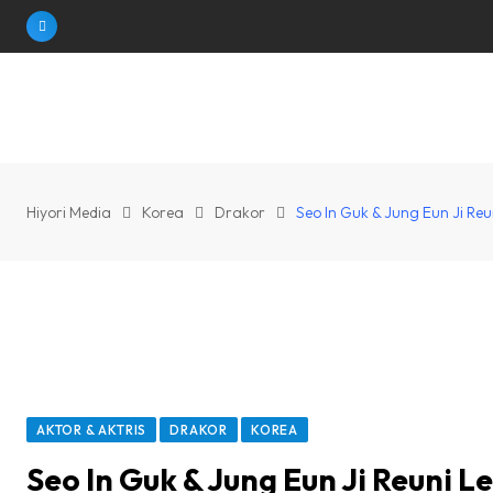
Skip
to
content
Hiyori Media
Korea
Drakor
Seo In Guk & Jung Eun Ji Re
AKTOR & AKTRIS
DRAKOR
KOREA
Seo In Guk & Jung Eun Ji Reuni 