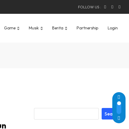
FOLLOW US :
Game
Musik
Berita
Partnership
Login
Search
un