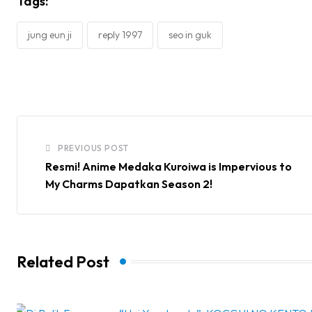
Tags:
jung eun ji
reply 1997
seo in guk
PREVIOUS POST
Resmi! Anime Medaka Kuroiwa is Impervious to
My Charms Dapatkan Season 2!
Related Post