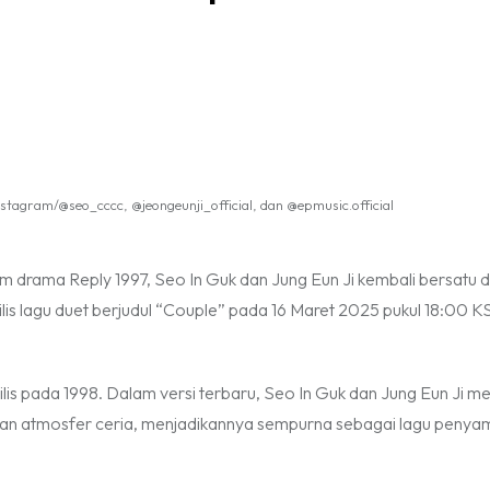
instagram/@seo_cccc, @jeongeunji_official, dan @epmusic.official
lam drama Reply 1997, Seo In Guk dan Jung Eun Ji kembali bersatu 
lis lagu duet berjudul “Couple” pada 16 Maret 2025 pukul 18:00 K
ilis pada 1998. Dalam versi terbaru, Seo In Guk dan Jung Eun Ji 
dan atmosfer ceria, menjadikannya sempurna sebagai lagu penya