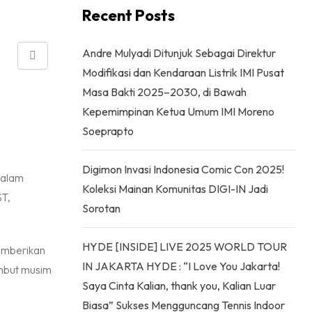
Recent Posts
Andre Mulyadi Ditunjuk Sebagai Direktur
Share
Modifikasi dan Kendaraan Listrik IMI Pusat
via
Masa Bakti 2025–2030, di Bawah
Email
Kepemimpinan Ketua Umum IMI Moreno
Soeprapto
Digimon Invasi Indonesia Comic Con 2025!
dalam
Koleksi Mainan Komunitas DIGI-IN Jadi
ST,
Sorotan
HYDE [INSIDE] LIVE 2025 WORLD TOUR
memberikan
IN JAKARTA HYDE : “I Love You Jakarta!
mbut musim
Saya Cinta Kalian, thank you, Kalian Luar
Biasa” Sukses Mengguncang Tennis Indoor