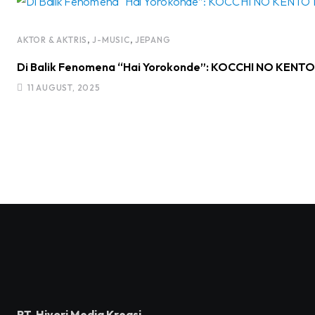
,
,
AKTOR & AKTRIS
J-MUSIC
JEPANG
Di Balik Fenomena “Hai Yorokonde”: KOCCHI NO KENTO R
11 AUGUST, 2025
PT. Hiyori Media Kreasi