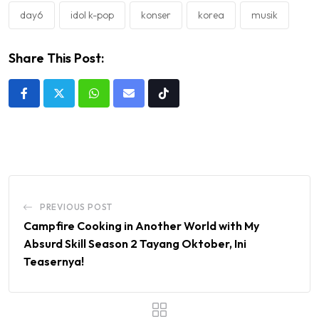
day6
idol k-pop
konser
korea
musik
Share This Post:
Whatsapp
Share
Tiktok
via
Email
PREVIOUS POST
Campfire Cooking in Another World with My
Absurd Skill Season 2 Tayang Oktober, Ini
Teasernya!