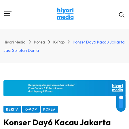
Skip
to
content
Hiyori Media
Korea
K-Pop
Konser Day6 Kacau Jakarta
Jadi Sorotan Dunia
BERITA
K-POP
KOREA
Konser Day6 Kacau Jakarta