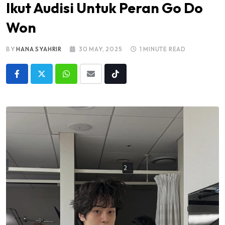
Ikut Audisi Untuk Peran Go Do
Won
BY
HANA SYAHRIR
30 MAY, 2025
1 MINUTE READ
Whatsapp
Share
Tiktok
via
Email