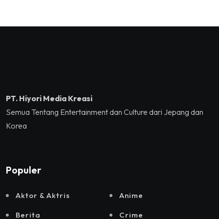
you, Kalian Luar Biasa”
Kementerian Ekonomi
Sukses Mengguncang
Kreatif/Badan Ekonomi
Tennis Indoor Senayan.
Kreatif RI,Pemprov DKI
Jakarta, Mataloka Live,
dan Sound Rhythm dalam
Momentum Hekrafnas
2025
PT. Hiyori Media Kreasi
Semua Tentang Entertainment dan Culture dari Jepang dan
Korea
Populer
Aktor & Aktris
Anime
Berita
Crime