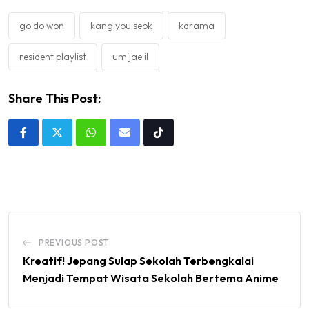
go do won
kang you seok
kdrama
resident playlist
um jae il
Share This Post:
Whatsapp
Share
Tiktok
via
Email
PREVIOUS POST
Kreatif! Jepang Sulap Sekolah Terbengkalai
Menjadi Tempat Wisata Sekolah Bertema Anime