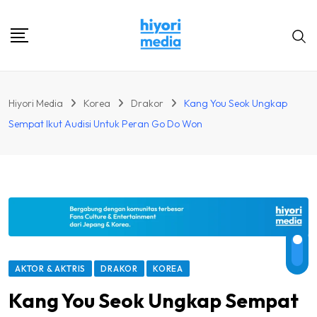
Skip
to
content
Hiyori Media
Korea
Drakor
Kang You Seok Ungkap
Sempat Ikut Audisi Untuk Peran Go Do Won
AKTOR & AKTRIS
DRAKOR
KOREA
Kang You Seok Ungkap Sempat