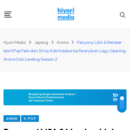
Skip
to
content
Hiyori Media
Jepang
Anime
Penyanyi LiSA & Member
Idol KPop Felix dari Stray Kids Kolaborasi Nyanyikan Lagu Opening
Anime Solo Leveling Season 2
ANIME
K-POP