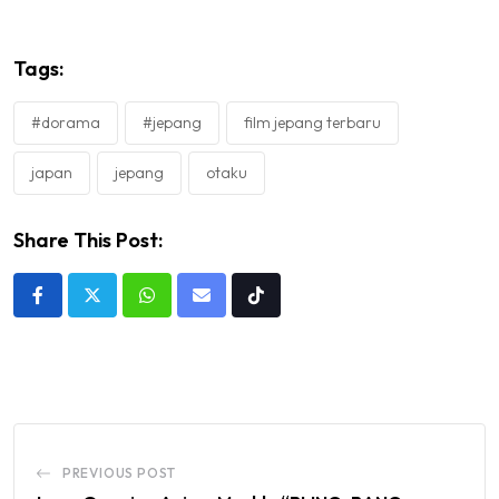
Tags:
#dorama
#jepang
film jepang terbaru
japan
jepang
otaku
Share This Post:
Whatsapp
Share
Tiktok
via
Email
PREVIOUS POST