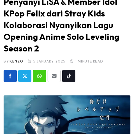
Penyanyi LiSA & Member Idol
KPop Felix dari Stray Kids
Kolaborasi Nyanyikan Lagu
Opening Anime Solo Leveling
Season 2
BY
KENZO
5 JANUARY, 2025
1 MINUTE READ
Whatsapp
Share
Tiktok
via
Email