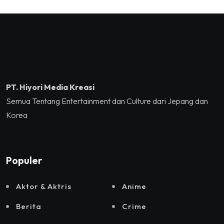
Sukses Mengguncang
Kreatif/Badan Ekonomi
Tennis Indoor Senayan.
Kreatif RI,Pemprov DKI
Jakarta, Mataloka Live,
dan Sound Rhythm dalam
Momentum Hekrafnas
2025
PT. Hiyori Media Kreasi
Semua Tentang Entertainment dan Culture dari Jepang dan
Korea
Populer
Aktor & Aktris
Anime
Berita
Crime