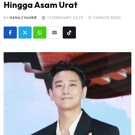
Hingga Asam Urat
BY
HANA SYAHRIR
13 FEBRUARY, 2025
1 MINUTE READ
Whatsapp
Share
Tiktok
via
Email