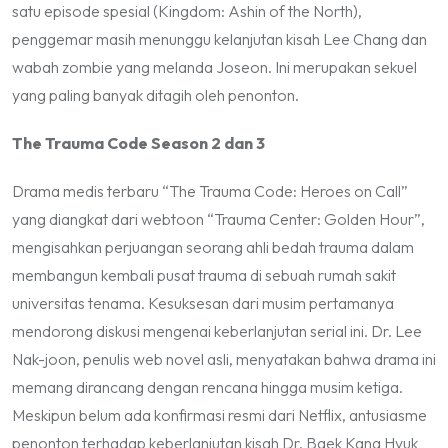
satu episode spesial (
Kingdom: Ashin of the North
),
penggemar masih menunggu kelanjutan kisah Lee Chang dan
wabah zombie yang melanda Joseon. Ini merupakan sekuel
yang paling banyak ditagih oleh penonton.
The Trauma Code Season 2 dan 3
Drama medis terbaru “The Trauma Code: Heroes on Call”
yang diangkat dari webtoon “Trauma Center: Golden Hour”,
mengisahkan perjuangan seorang ahli bedah trauma dalam
membangun kembali pusat trauma di sebuah rumah sakit
universitas tenama. Kesuksesan dari musim pertamanya
mendorong diskusi mengenai keberlanjutan serial ini. Dr. Lee
Nak-joon, penulis web novel asli, menyatakan bahwa drama ini
memang dirancang dengan rencana hingga musim ketiga.
Meskipun belum ada konfirmasi resmi dari Netflix, antusiasme
penonton terhadap keberlanjutan kisah Dr. Baek Kang Hyuk