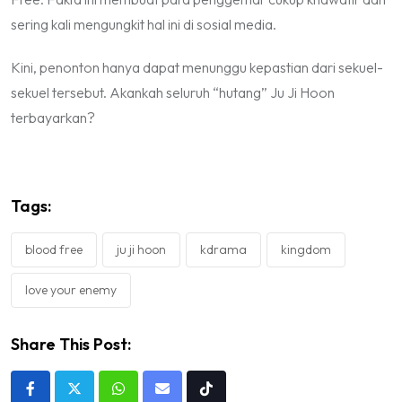
sering kali mengungkit hal ini di sosial media.
Kini, penonton hanya dapat menunggu kepastian dari sekuel-
sekuel tersebut. Akankah seluruh “hutang” Ju Ji Hoon
terbayarkan?
Tags:
blood free
ju ji hoon
kdrama
kingdom
love your enemy
Share This Post:
Whatsapp
Share
Tiktok