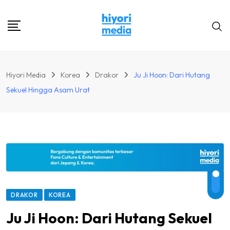
Skip
to
content
Hiyori Media
Korea
Drakor
Ju Ji Hoon: Dari Hutang
Sekuel Hingga Asam Urat
DRAKOR
KOREA
Ju Ji Hoon: Dari Hutang Sekuel