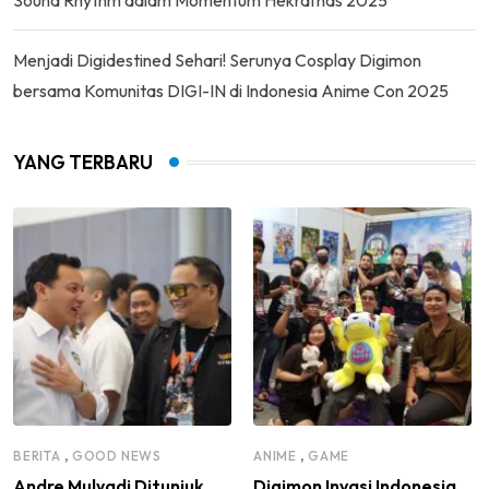
Sound Rhythm dalam Momentum Hekrafnas 2025
Menjadi Digidestined Sehari! Serunya Cosplay Digimon
bersama Komunitas DIGI-IN di Indonesia Anime Con 2025
YANG TERBARU
,
,
BERITA
GOOD NEWS
ANIME
GAME
Andre Mulyadi Ditunjuk
Digimon Invasi Indonesia