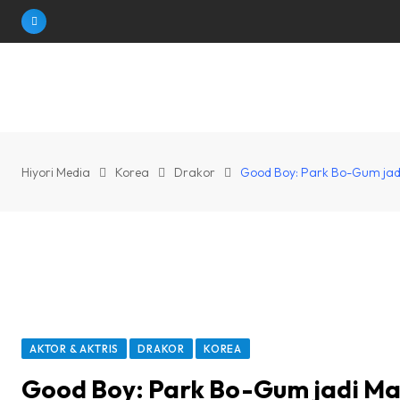
Skip
to
content
Hiyori Media
Korea
Drakor
Good Boy: Park Bo-Gum jadi 
AKTOR & AKTRIS
DRAKOR
KOREA
Good Boy: Park Bo-Gum jadi Ma