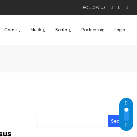
FOLLOW US :
Game
Musik
Berita
Partnership
Login
Search
sus