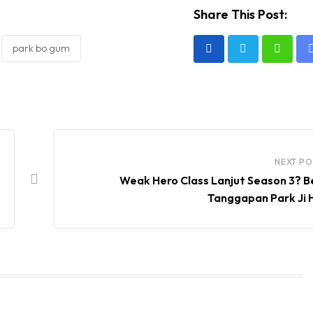
Share This Post:
park bo gum
Whats
NEXT PO
Weak Hero Class Lanjut Season 3? B
Tanggapan Park Ji 