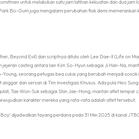
itmen untuk melakukan satu jam latihan kekuatan dan dua jam lat
an Park Bo-Gum juga mengalami perubahan fisik demi memerankan 
, Beyond Evil) dan scriptnya ditulis oleh Lee Dae-Il (Life on Mar
n jejeran
casting
antara lain Kim So-Hyun sebagai Ji Han-Na, mant
oung, seorang petugas bea cukai yang berubah menjadi sosok m
 anggar dan sersan di Tim Investigasi Khusus. Ada pula Heo Sun
gulat, Tae Won-Suk sebagai Shin Jae-Hong, mantan atlet lempar 
ewujudkan karakter mereka yang rata-rata adalah atlet tersebut.
Boy’ dijadwalkan tayang perdana pada 31 Mei 2025 di kanal JTB