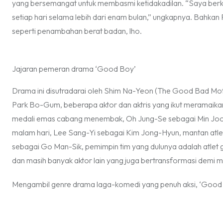
yang bersemangat untuk membasmi ketidakadilan. “Saya berkom
setiap hari selama lebih dari enam bulan,” ungkapnya. Bahk
seperti penambahan berat badan, lho.
Jajaran pemeran drama ‘Good Boy’
Drama ini disutradarai oleh Shim Na-Yeon (The Good Bad Mother
Park Bo-Gum, beberapa aktor dan aktris yang ikut meramaika
medali emas cabang menembak, Oh Jung-Se sebagai Min Joo-Y
malam hari, Lee Sang-Yi sebagai Kim Jong-Hyun, mantan atlet
sebagai Go Man-Sik, pemimpin tim yang dulunya adalah atlet 
dan masih banyak aktor lain yang juga bertransformasi demi m
Mengambil
genre
drama laga-komedi yang penuh aksi, ‘Good 