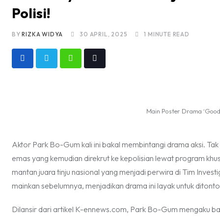
Polisi!
BY
RIZKA WIDYA
30 APRIL, 2025
1 MINUTE READ
Whatsapp
Tiktok
Main Poster Drama ‘Good 
Aktor Park Bo-Gum kali ini bakal membintangi drama aksi. T
emas yang kemudian direkrut ke kepolisian lewat program kh
mantan juara tinju nasional yang menjadi perwira di Tim Inves
mainkan sebelumnya, menjadikan drama ini layak untuk ditont
Dilansir dari artikel
K-ennews.com
, Park Bo-Gum mengaku bah