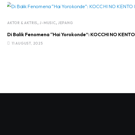
,
,
AKTOR & AKTRIS
J-MUSIC
JEPANG
Di Balik Fenomena “Hai Yorokonde”: KOCCHI NO KENTO R
11 AUGUST, 2025