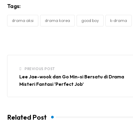
Tags:
drama aksi
drama korea
good boy
k-drama
PREVIOUS POST
Lee Jae-wook dan Go Min-si Bersatu di Drama
Misteri Fantasi ‘Perfect Job’
Related Post