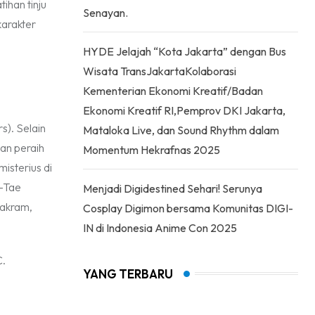
ihan tinju
Senayan.
karakter
HYDE Jelajah “Kota Jakarta” dengan Bus
Wisata TransJakartaKolaborasi
Kementerian Ekonomi Kreatif/Badan
Ekonomi Kreatif RI,Pemprov DKI Jakarta,
s). Selain
Mataloka Live, dan Sound Rhythm dalam
an peraih
Momentum Hekrafnas 2025
isterius di
g-Tae
Menjadi Digidestined Sehari! Serunya
cakram,
Cosplay Digimon bersama Komunitas DIGI-
IN di Indonesia Anime Con 2025
C.
YANG TERBARU