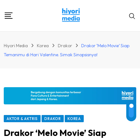
Skip
to
content
Hiyori Media
Korea
Drakor
Drakor ‘Melo Movie’ Siap
Temanimu di Hari Valentine. Simak Sinopsisnya!
AKTOR & AKTRIS
DRAKOR
KOREA
Drakor ‘Melo Movie’ Siap