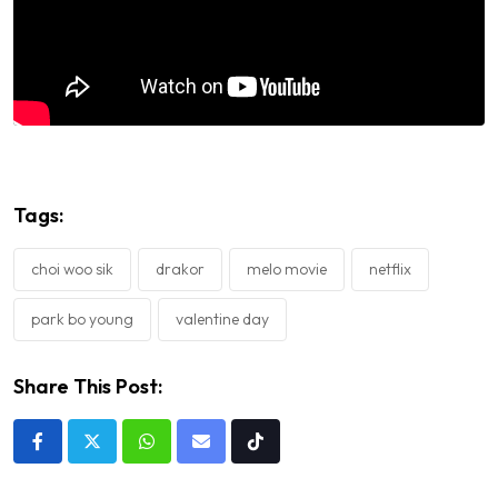
Tags:
choi woo sik
drakor
melo movie
netflix
park bo young
valentine day
Share This Post:
Whatsapp
Share
Tiktok
via