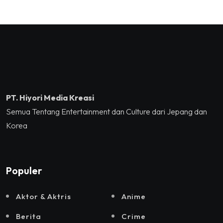
you, Kalian Luar Biasa”
Kementerian Ekonomi
Sukses Mengguncang
Kreatif/Badan Ekonomi
Tennis Indoor Senayan.
Kreatif RI,Pemprov DKI
Jakarta, Mataloka Live,
dan Sound Rhythm dalam
Momentum Hekrafnas
2025
PT. Hiyori Media Kreasi
Semua Tentang Entertainment dan Culture dari Jepang dan
Korea
Populer
Aktor & Aktris
Anime
Berita
Crime