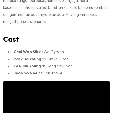
merasa sangat berbakat, namun belum juga meraih
kesuksesan. Hidupnya ikut berubah ketika ia bertemu kembali
dengan mantan pacarnya, Son Joo-A, yang kini sukses
menjadi penulis skenario.
Cast
Choi Woo Sik
as Go Gyeom
Park Bo Young
as Kim Mu-Bee
Lee Jun Young
as Hong Shi-Joon
Jeon So Nee
as Son Joo-A