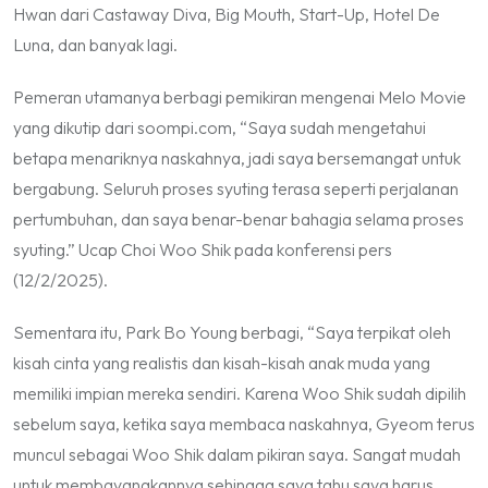
Hwan dari Castaway Diva, Big Mouth, Start-Up, Hotel De
Luna, dan banyak lagi.
Pemeran utamanya berbagi pemikiran mengenai Melo Movie
yang dikutip dari soompi.com,
“Saya sudah mengetahui
betapa menariknya naskahnya, jadi saya bersemangat untuk
bergabung. Seluruh proses syuting terasa seperti perjalanan
pertumbuhan, dan saya benar-benar bahagia selama proses
syuting.”
Ucap Choi Woo Shik pada konferensi pers
(12/2/2025).
Sementara itu, Park Bo Young berbagi,
“Saya terpikat oleh
kisah cinta yang realistis dan kisah-kisah anak muda yang
memiliki impian mereka sendiri. Karena Woo Shik sudah dipilih
sebelum saya, ketika saya membaca naskahnya, Gyeom terus
muncul sebagai Woo Shik dalam pikiran saya. Sangat mudah
untuk membayangkannya sehingga saya tahu saya harus