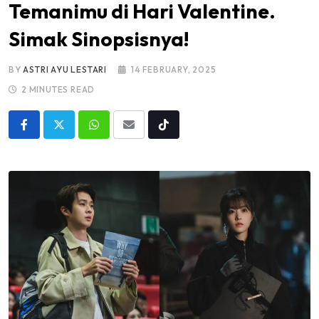
Temanimu di Hari Valentine.
Simak Sinopsisnya!
BY
ASTRI AYU LESTARI
14 FEBRUARY, 2025
2 MINUTES READ
Whatsapp
Share
Tiktok
via
Email