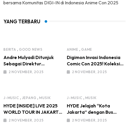
bersama Komunitas DIGI-IN di Indonesia Anime Con 2025
YANG TERBARU
,
,
BERITA
GOOD NEWS
ANIME
GAME
Andre Mulyadi Ditunjuk
Digimon Invasi Indonesia
Sebagai Direktur
Comic Con 2025! Koleksi
Modifikasi dan Kendaraan
Mainan Komunitas DIGI-IN
2 NOVEMBER, 2025
2 NOVEMBER, 2025
Listrik IMI Pusat Masa
Jadi Sorotan
Bakti 2025–2030, di
Bawah Kepemimpinan
Ketua Umum IMI Moreno
,
,
,
J-MUSIC
JEPANG
MUSIK
J-MUSIC
MUSIK
Soeprapto
HYDE [INSIDE] LIVE 2025
HYDE Jelajah “Kota
WORLD TOUR IN JAKARTA
Jakarta” dengan Bus
HYDE : “I Love You Jakarta!
Wisata
2 NOVEMBER, 2025
2 NOVEMBER, 2025
Saya Cinta Kalian, thank
TransJakartaKolaborasi