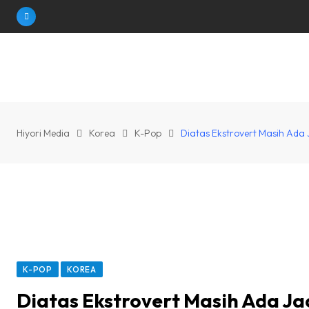
Skip
to
content
Hiyori Media
Korea
K-Pop
Diatas Ekstrovert Masih Ada
K-POP
KOREA
Diatas Ekstrovert Masih Ada J