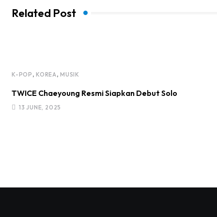
Related Post
,
,
K-POP
KOREA
MUSIK
TWICE Chaeyoung Resmi Siapkan Debut Solo
13 JUNE, 2025