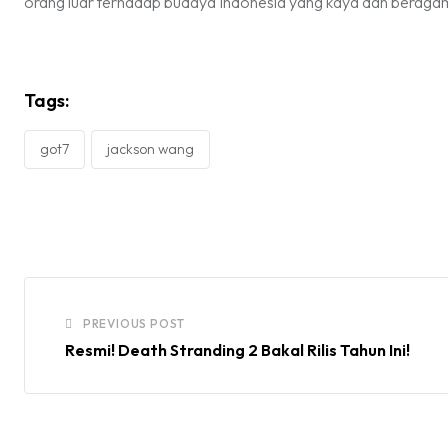
orang luar terhadap budaya Indonesia yang kaya dan beraga
Tags:
got7
jackson wang
PREVIOUS POST
Resmi! Death Stranding 2 Bakal Rilis Tahun Ini!