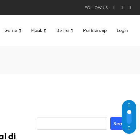
FOLLOW US :
Game
Musik
Berita
Partnership
Login
Search
l di