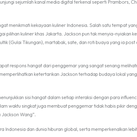
njungi sejumlah kanal media digital terkenal seperti Prambors, C
gat menikmati kekayaan kuliner Indonesia. Salah satu tempat yang
i pilihan kuliner khas Jakarta. Jackson pun tak menyia-nyiakan 
ik (Gulai Tikungan), martabak, sate, dan roti buaya yang ia post 
apat respons hangat dari penggemar yang sangat senang melihat
n memperlihatkan ketertarikan Jackson terhadap budaya lokal yan
unjukkan sisi hangat dalam setiap interaksi dengan para influen
lam waktu singkat juga membuat penggemar tidak habis pikir deng
a Jackson Wang”.
a Indonesia dan dunia hiburan global, serta memperkenalkan lebi