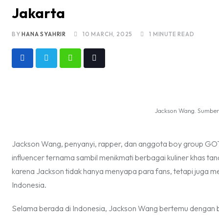
Jakarta
BY
HANA SYAHRIR
10 MARCH, 2025
1 MINUTE READ
Whatsapp
Tiktok
Jackson Wang. Sumber:
Jackson Wang, penyanyi, rapper, dan anggota boy group GOT
influencer ternama sambil menikmati berbagai kuliner khas tan
karena Jackson tidak hanya menyapa para fans, tetapi juga m
Indonesia.
Selama berada di Indonesia, Jackson Wang bertemu dengan ber