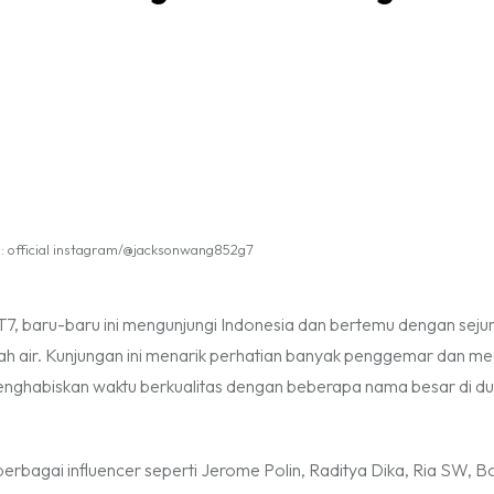
 official instagram/@jacksonwang852g7
7, baru-baru ini mengunjungi Indonesia dan bertemu dengan seju
ah air. Kunjungan ini menarik perhatian banyak penggemar dan med
enghabiskan waktu berkualitas dengan beberapa nama besar di dun
bagai influencer seperti Jerome Polin, Raditya Dika, Ria SW, Bo