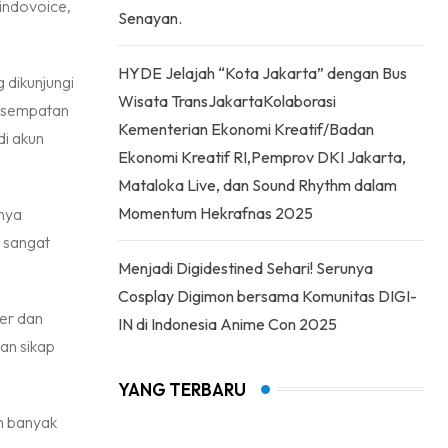
hindovoice,
Senayan.
HYDE Jelajah “Kota Jakarta” dengan Bus
 dikunjungi
Wisata TransJakartaKolaborasi
kesempatan
Kementerian Ekonomi Kreatif/Badan
di akun
Ekonomi Kreatif RI,Pemprov DKI Jakarta,
Mataloka Live, dan Sound Rhythm dalam
Momentum Hekrafnas 2025
nya
g sangat
Menjadi Digidestined Sehari! Serunya
Cosplay Digimon bersama Komunitas DIGI-
cer dan
IN di Indonesia Anime Con 2025
an sikap
YANG TERBARU
h banyak