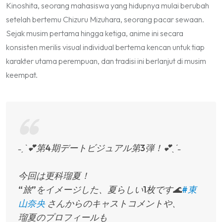
Kinoshita, seorang mahasiswa yang hidupnya mulai berubah
setelah bertemu Chizuru Mizuhara, seorang pacar sewaan.
Sejak musim pertama hingga ketiga, anime ini secara
konsisten merilis visual individual bertema kencan untuk tiap
karakter utama perempuan, dan tradisi ini berlanjut di musim
keempat.
˗ˏˋ💕第4期デートビジュアル第3弾！💕ˎˊ˗
今回は更科瑠夏！
“旅”をイメージした、夏らしい1枚です🌊
#東
山奈央
さんからのキャストコメントや、
瑠夏のプロフィールも