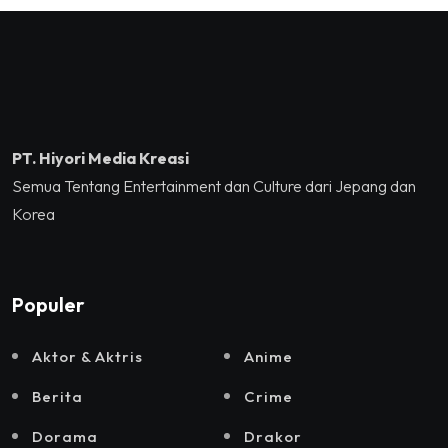
Tennis Indoor Senayan.
Kreatif RI,Pemprov DKI
Jakarta, Mataloka Live,
dan Sound Rhythm dalam
Momentum Hekrafnas
2025
PT. Hiyori Media Kreasi
Semua Tentang Entertainment dan Culture dari Jepang dan
Korea
Populer
Aktor & Aktris
Anime
Berita
Crime
Dorama
Drakor