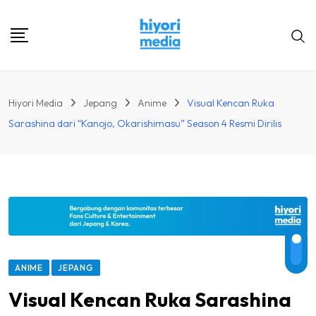
Skip
to
content
Hiyori Media
Jepang
Anime
Visual Kencan Ruka
Sarashina dari “Kanojo, Okarishimasu” Season 4 Resmi Dirilis
ANIME
JEPANG
Visual Kencan Ruka Sarashina