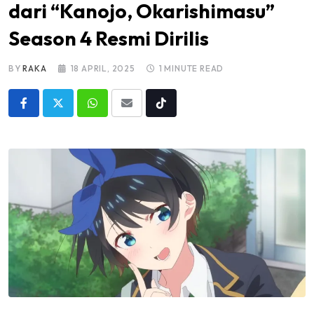
dari “Kanojo, Okarishimasu”
Season 4 Resmi Dirilis
BY
RAKA
18 APRIL, 2025
1 MINUTE READ
Whatsapp
Share
Tiktok
via
Email