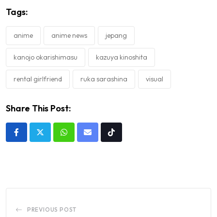
Tags:
anime
anime news
jepang
kanojo okarishimasu
kazuya kinoshita
rental girlfriend
ruka sarashina
visual
Share This Post:
Whatsapp
Share
Tiktok
via
Email
PREVIOUS POST