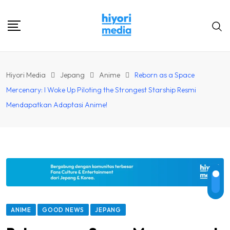
Skip
to
content
Hiyori Media
Jepang
Anime
Reborn as a Space
Mercenary: I Woke Up Piloting the Strongest Starship Resmi
Mendapatkan Adaptasi Anime!
ANIME
GOOD NEWS
JEPANG