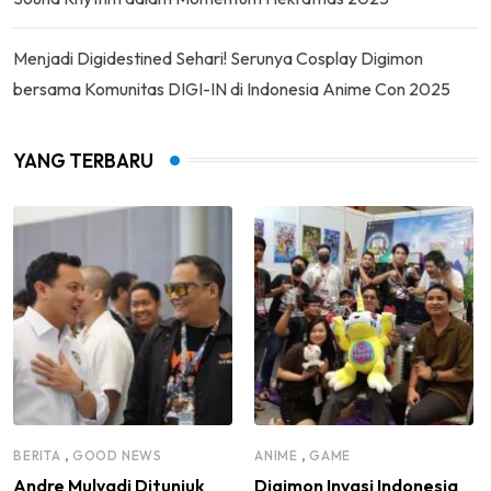
Menjadi Digidestined Sehari! Serunya Cosplay Digimon
bersama Komunitas DIGI-IN di Indonesia Anime Con 2025
YANG TERBARU
,
,
BERITA
GOOD NEWS
ANIME
GAME
Andre Mulyadi Ditunjuk
Digimon Invasi Indonesia