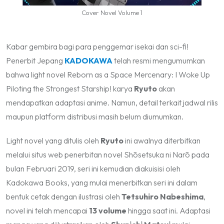
Cover Novel Volume 1
Kabar gembira bagi para penggemar isekai dan sci-fi!
Penerbit Jepang
KADOKAWA
telah resmi mengumumkan
bahwa light novel
Reborn as a Space Mercenary: I Woke Up
Piloting the Strongest Starship!
karya
Ryuto
akan
mendapatkan adaptasi anime. Namun, detail terkait jadwal rilis
maupun platform distribusi masih belum diumumkan.
Light novel yang ditulis oleh
Ryuto
ini awalnya diterbitkan
melalui situs web penerbitan novel Shōsetsuka ni Narō pada
bulan Februari 2019, seri ini kemudian diakuisisi oleh
Kadokawa Books, yang mulai menerbitkan seri ini dalam
bentuk cetak dengan ilustrasi oleh
Tetsuhiro Nabeshima
,
novel ini telah mencapai
13 volume
hingga saat ini. Adaptasi