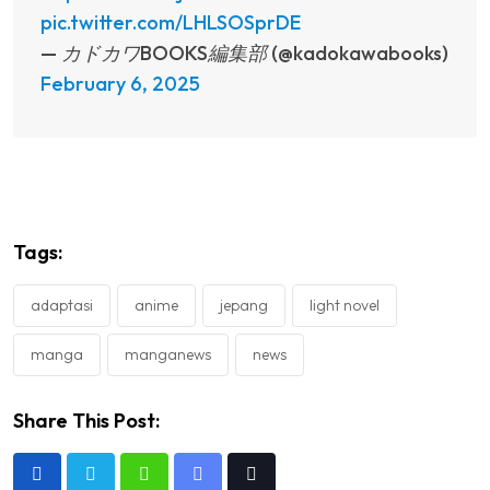
pic.twitter.com/LHLSOSprDE
— カドカワBOOKS編集部 (@kadokawabooks)
February 6, 2025
Tags:
adaptasi
anime
jepang
light novel
manga
manganews
news
Share This Post:
Whatsapp
Share
Tiktok