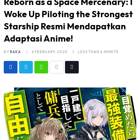
Reborn as a Space Mercenary: I
Woke Up Piloting the Strongest
Starship Resmi Mendapatkan
Adaptasi Anime!
BY
RAKA
6 FEBRUARY, 2025
LESS THAN A MINUTE
Whatsapp
Share
Tiktok
via
Email