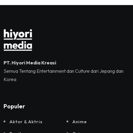
Tennis Indoor Senayan.
Kreatif RI,Pemprov DKI
Jakarta, Mataloka Live,
dan Sound Rhythm dalam
Momentum Hekrafnas
2025
PT. Hiyori Media Kreasi
Semua Tentang Entertainment dan Culture dari Jepang dan
Korea
Populer
Aktor & Aktris
Anime