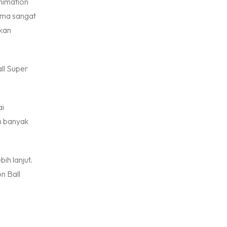
Animation
RI,Pemprov DKI
Senayan.
Jakarta, Mataloka
ima sangat
Live, dan Sound
akan
Rhythm dalam
Momentum
Hekrafnas 2025
ll Super
ai
h banyak
ih lanjut.
n Ball