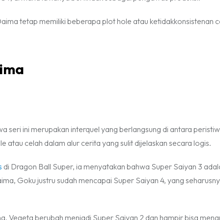
Daima tetap memiliki beberapa plot hole atau ketidakkonsistenan c
aima
 seri ini merupakan interquel yang berlangsung di antara peristi
e atau celah dalam alur cerita yang sulit dijelaskan secara logis.
s
di Dragon Ball Super, ia menyatakan bahwa Super Saiyan 3 adal
aima, Goku justru sudah mencapai Super Saiyan 4, yang seharusn
lma, Vegeta berubah menjadi Super Saiyan 2 dan hampir bisa mena