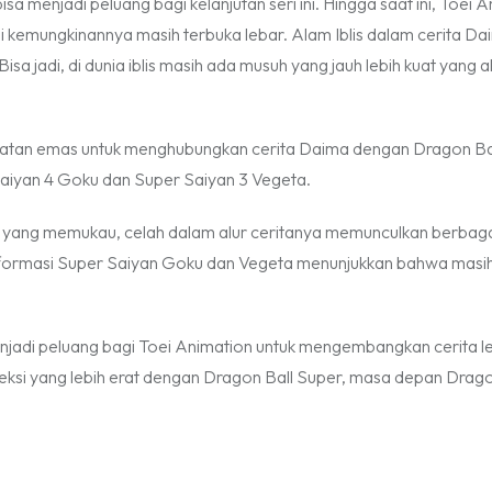
a menjadi peluang bagi kelanjutan seri ini. Hingga saat ini, Toei 
emungkinannya masih terbuka lebar. Alam Iblis dalam cerita Da
sa jadi, di dunia iblis masih ada musuh yang jauh lebih kuat yang 
empatan emas untuk menghubungkan cerita Daima dengan Dragon Ba
r Saiyan 4 Goku dan Super Saiyan 3 Vegeta.
i yang memukau, celah dalam alur ceritanya memunculkan berbag
sformasi Super Saiyan Goku dan Vegeta menunjukkan bahwa masi
menjadi peluang bagi Toei Animation untuk mengembangkan cerita leb
koneksi yang lebih erat dengan Dragon Ball Super, masa depan Drago