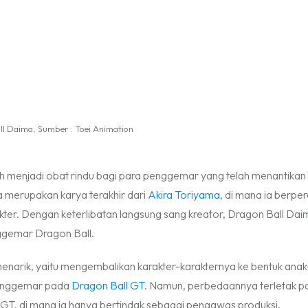
l Daima, Sumber : Toei Animation
lah menjadi obat rindu bagi para penggemar yang telah menantikan 
na merupakan karya terakhir dari
Akira Toriyama
, di mana ia berpe
ter. Dengan keterlibatan langsung sang kreator, Dragon Ball Dai
ggemar Dragon Ball.
enarik, yaitu mengembalikan karakter-karakternya ke bentuk ana
 penggemar pada
Dragon Ball GT
. Namun, perbedaannya terletak p
 GT, di mana ia hanya bertindak sebagai pengawas produksi.