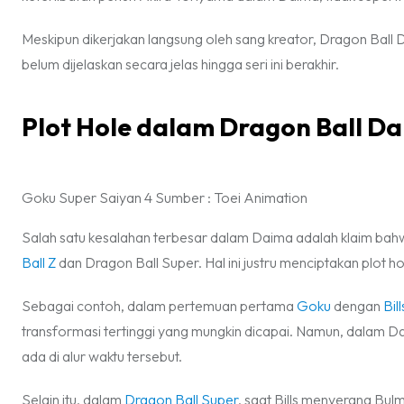
Meskipun dikerjakan langsung oleh sang kreator, Dragon Ball 
belum dijelaskan secara jelas hingga seri ini berakhir.
Plot Hole dalam Dragon Ball D
Goku Super Saiyan 4 Sumber : Toei Animation
Salah satu kesalahan terbesar dalam Daima adalah klaim bahwa
Ball Z
dan Dragon Ball Super. Hal ini justru menciptakan plot hol
Sebagai contoh, dalam pertemuan pertama
Goku
dengan
Bill
transformasi tertinggi yang mungkin dicapai. Namun, dalam D
ada di alur waktu tersebut.
Selain itu, dalam
Dragon Ball Super
, saat Bills menyerang Bu