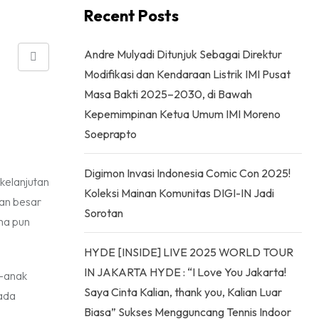
Recent Posts
Andre Mulyadi Ditunjuk Sebagai Direktur
Share
Modifikasi dan Kendaraan Listrik IMI Pusat
via
Masa Bakti 2025–2030, di Bawah
Email
Kepemimpinan Ketua Umum IMI Moreno
Soeprapto
Digimon Invasi Indonesia Comic Con 2025!
kelanjutan
Koleksi Mainan Komunitas DIGI-IN Jadi
ran besar
Sorotan
ma pun
HYDE [INSIDE] LIVE 2025 WORLD TOUR
IN JAKARTA HYDE : “I Love You Jakarta!
k-anak
Saya Cinta Kalian, thank you, Kalian Luar
ada
Biasa” Sukses Mengguncang Tennis Indoor