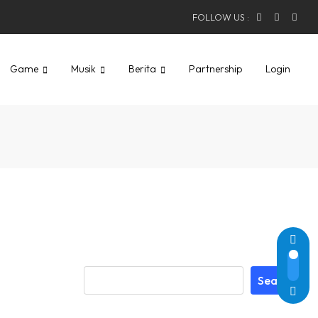
FOLLOW US :
Game
Musik
Berita
Partnership
Login
Search