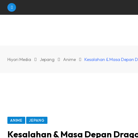
Skip
to
content
Hiyori Media
Jepang
Anime
Kesalahan & Masa Depan D
ANIME
JEPANG
Kesalahan & Masa Depan Drago