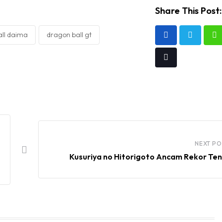
Share This Post:
ll daima
dragon ball gt
W
Tiktok
NEXT PO
Kusuriya no Hitorigoto Ancam Rekor Te