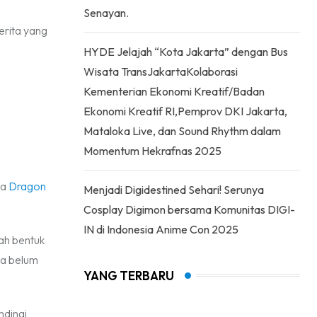
Senayan.
erita yang
HYDE Jelajah “Kota Jakarta” dengan Bus
Wisata TransJakartaKolaborasi
Kementerian Ekonomi Kreatif/Badan
Ekonomi Kreatif RI,Pemprov DKI Jakarta,
Mataloka Live, dan Sound Rhythm dalam
Momentum Hekrafnas 2025
wa
Dragon
Menjadi Digidestined Sehari! Serunya
Cosplay Digimon bersama Komunitas DIGI-
IN di Indonesia Anime Con 2025
ah bentuk
ya belum
YANG TERBARU
ndingi