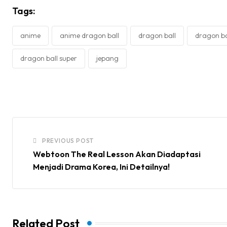
Tags:
anime
anime dragon ball
dragon ball
dragon ba
dragon ball super
jepang
PREVIOUS POST
Webtoon The Real Lesson Akan Diadaptasi
Menjadi Drama Korea, Ini Detailnya!
Related Post