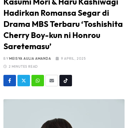
Kasumi Mori & Haru Kashiwagi
Hadirkan Romansa Segar di
Drama MBS Terbaru ‘Toshishita
Cherry Boy-kun ni Honrou
Saretemasu’
BY
MEISYA AULIA AMANDA
9 APRIL, 2025
2 MINUTES READ
Whatsapp
Share
Tiktok
via
Email