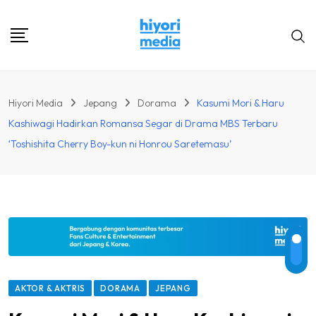
Skip
to
content
Hiyori Media
Jepang
Dorama
Kasumi Mori & Haru
Kashiwagi Hadirkan Romansa Segar di Drama MBS Terbaru
‘Toshishita Cherry Boy-kun ni Honrou Saretemasu’
AKTOR & AKTRIS
DORAMA
JEPANG