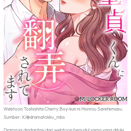
Webtoon
Toshishita Cherry Boy-kun ni Honrou Saretemasu
.
Sumber: X/@dramatokku_mbs
Drama ini diadaptasi dari webtoon berjudul sama yang ditulis