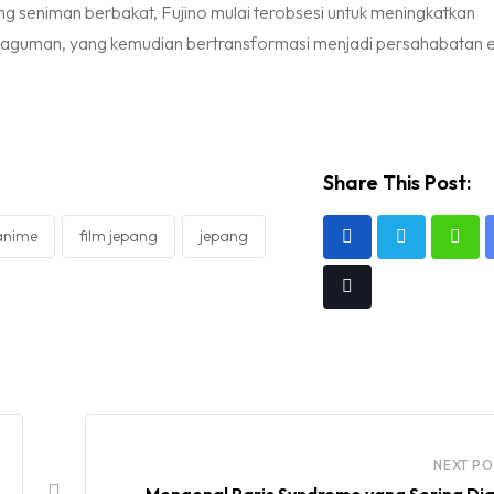
g seniman berbakat, Fujino mulai terobsesi untuk meningkatkan
guman, yang kemudian bertransformasi menjadi persahabatan e
Share This Post:
 anime
film jepang
jepang
What
Tiktok
NEXT PO
Mengenal Paris Syndrome yang Sering Di