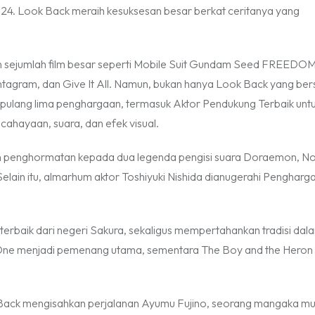
i 2024. Look Back meraih kesuksesan besar berkat ceritanya yang
n sejumlah film besar seperti Mobile Suit Gundam Seed FREEDO
ntagram, dan Give It All. Namun, bukan hanya Look Back yang bers
 pulang lima penghargaan, termasuk Aktor Pendukung Terbaik unt
ahayaan, suara, dan efek visual.
penghormatan kepada dua legenda pengisi suara Doraemon, No
in itu, almarhum aktor Toshiyuki Nishida dianugerahi Pengharg
erbaik dari negeri Sakura, sekaligus mempertahankan tradisi dal
us One menjadi pemenang utama, sementara The Boy and the Heron
k Back mengisahkan perjalanan Ayumu Fujino, seorang mangaka m