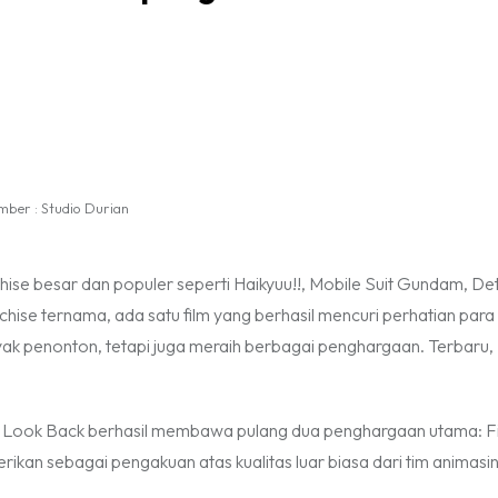
mber : Studio Durian
chise besar dan populer seperti Haikyuu!!, Mobile Suit Gundam, De
anchise ternama, ada satu film yang berhasil mencuri perhatian para
nyak penonton, tetapi juga meraih berbagai penghargaan. Terbaru,
m Look Back berhasil membawa pulang dua penghargaan utama: F
rikan sebagai pengakuan atas kualitas luar biasa dari tim animasi