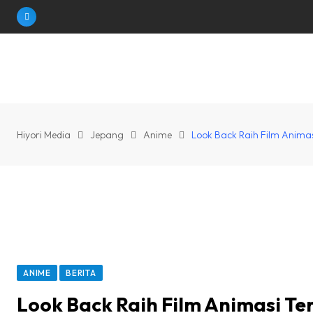
Skip
to
content
Hiyori Media
Jepang
Anime
Look Back Raih Film Animas
ANIME
BERITA
Look Back Raih Film Animasi Te