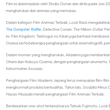
Film ini dianimasikan oleh Studio Durian dan dirilis pada Jun
mengharukan dan animasi yang memukau.
Dalam kategori Film Animasi Terbaik, Look Back mengalahka
The Dumpster Battle,
Detective Conan: The Million-Dollar Pe
ini. Film Kingdom: Taishogun no Kikan juga berhasil membawa
Osawa serta beberapa penghargaan untuk sinematografi, penc
Dalam momen yang mengharukan, Akademi juga memberikan 
Ohara dan Nobuyo Oyama, dengan penghargaan anumerta. Sela
Kehormatan Asosiasi.
Penghargaan Film Akademi Jepang terus merayakan film-film t
menghormati produksi berkualitas. Tahun lalu, Godzilla Min
Hayao Miyazaki meraih penghargaan Film Animasi Terbaik.
Berdasarkan one-shot terkenal karya Tatsuki Fujimoto, Loo