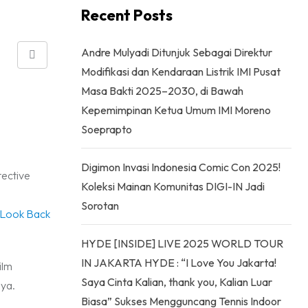
Recent Posts
Andre Mulyadi Ditunjuk Sebagai Direktur
Share
Modifikasi dan Kendaraan Listrik IMI Pusat
via
Masa Bakti 2025–2030, di Bawah
Email
Kepemimpinan Ketua Umum IMI Moreno
Soeprapto
Digimon Invasi Indonesia Comic Con 2025!
tective
Koleksi Mainan Komunitas DIGI-IN Jadi
Sorotan
Look Back
HYDE [INSIDE] LIVE 2025 WORLD TOUR
IN JAKARTA HYDE : “I Love You Jakarta!
ilm
Saya Cinta Kalian, thank you, Kalian Luar
nya.
Biasa” Sukses Mengguncang Tennis Indoor