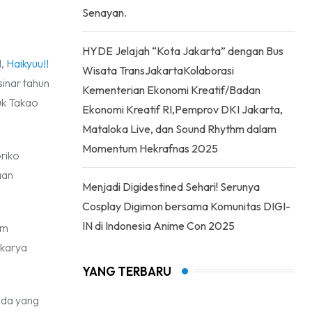
Senayan.
HYDE Jelajah “Kota Jakarta” dengan Bus
M,
Haikyuu!!
Wisata TransJakartaKolaborasi
inar tahun
Kementerian Ekonomi Kreatif/Badan
uk Takao
Ekonomi Kreatif RI,Pemprov DKI Jakarta,
Mataloka Live, dan Sound Rhythm dalam
Momentum Hekrafnas 2025
riko
aan
Menjadi Digidestined Sehari! Serunya
Cosplay Digimon bersama Komunitas DIGI-
IN di Indonesia Anime Con 2025
am
 karya
YANG TERBARU
uda yang