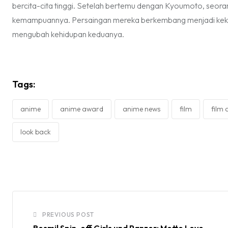
bercita-cita tinggi. Setelah bertemu dengan Kyoumoto, seoran
kemampuannya. Persaingan mereka berkembang menjadi keka
mengubah kehidupan keduanya.
Tags:
anime
anime award
anime news
film
film
look back
PREVIOUS POST
Resmi! Spin-off Girls und Panzer: Motto Love