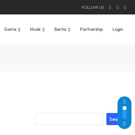
FOLLOW US :
Game
Musik
Berita
Partnership
Login
Search