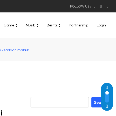
FOLLOW US :
Game
Musik
Berita
Partnership
Login
am keadaan mabuk
Search
i