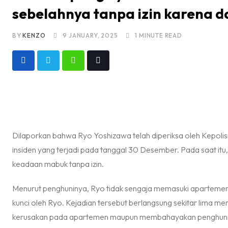
sebelahnya tanpa izin karena
BY
KENZO
9 JANUARY, 2025
1 MINUTE READ
Whatsapp
Tiktok
Dilaporkan bahwa Ryo Yoshizawa telah diperiksa oleh Kepolis
insiden yang terjadi pada tanggal 30 Desember. Pada saat it
keadaan mabuk tanpa izin.
Menurut penghuninya, Ryo tidak sengaja memasuki apartemen y
kunci oleh Ryo. Kejadian tersebut berlangsung sekitar lima me
kerusakan pada apartemen maupun membahayakan penghuni