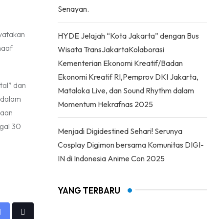
Senayan.
nyatakan
HYDE Jelajah “Kota Jakarta” dengan Bus
maaf
Wisata TransJakartaKolaborasi
Kementerian Ekonomi Kreatif/Badan
Ekonomi Kreatif RI,Pemprov DKI Jakarta,
tal” dan
Mataloka Live, dan Sound Rhythm dalam
 dalam
Momentum Hekrafnas 2025
haan
gal 30
Menjadi Digidestined Sehari! Serunya
Cosplay Digimon bersama Komunitas DIGI-
IN di Indonesia Anime Con 2025
YANG TERBARU
app
Share
Tiktok