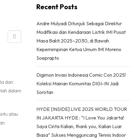
Recent Posts
Andre Mulyadi Ditunjuk Sebagai Direktur
Modifikasi dan Kendaraan Listrik IMI Pusat
Share
Masa Bakti 2025–2030, di Bawah
via
Kepemimpinan Ketua Umum IMI Moreno
Email
Soeprapto
Digimon Invasi Indonesia Comic Con 2025!
la dari
Koleksi Mainan Komunitas DIGI-IN Jadi
elah dalam
Sorotan
HYDE [INSIDE] LIVE 2025 WORLD TOUR
intu atau
IN JAKARTA HYDE : “I Love You Jakarta!
kan
Saya Cinta Kalian, thank you, Kalian Luar
Biasa” Sukses Mengguncang Tennis Indoor