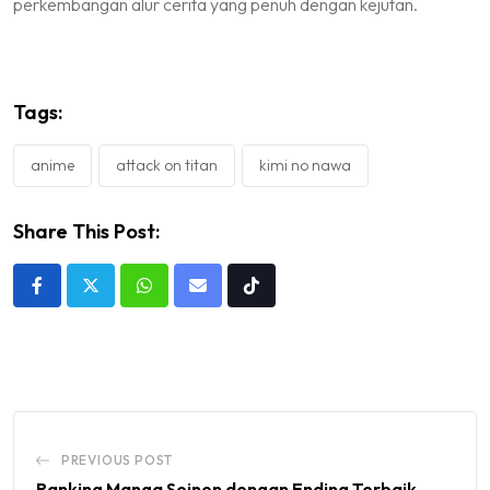
perkembangan alur cerita yang penuh dengan kejutan.
Tags:
anime
attack on titan
kimi no nawa
Share This Post:
Whatsapp
Share
Tiktok
via
Email
PREVIOUS POST
Ranking Manga Seinen dengan Ending Terbaik