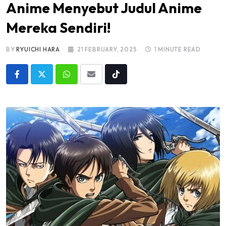
Anime Menyebut Judul Anime
Mereka Sendiri!
BY
RYUICHI HARA
21 FEBRUARY, 2025
1 MINUTE READ
Whatsapp
Share
Tiktok
via
Email