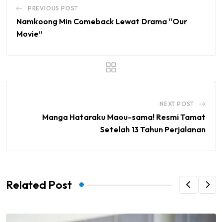
PREVIOUS POST
Namkoong Min Comeback Lewat Drama “Our
Movie”
NEXT POST
Manga Hataraku Maou-sama! Resmi Tamat
Setelah 13 Tahun Perjalanan
Related Post