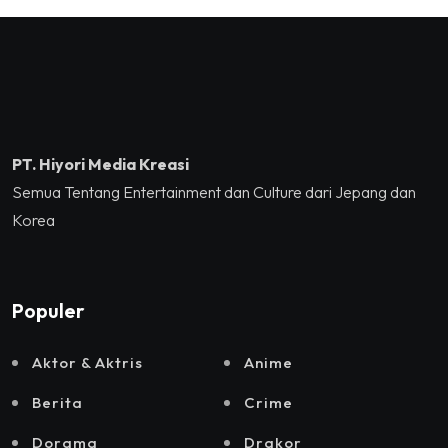
Tennis Indoor Senayan.
Kreatif RI,Pemprov DKI
Jakarta, Mataloka Live,
dan Sound Rhythm dalam
Momentum Hekrafnas
2025
PT. Hiyori Media Kreasi
Semua Tentang Entertainment dan Culture dari Jepang dan
Korea
Populer
Aktor & Aktris
Anime
Berita
Crime
Dorama
Drakor