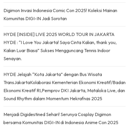
Digimon Invasi Indonesia Comic Con 2025! Koleksi Mainan
Komunitas DIGI-IN Jadi Sorotan
HYDE [INSIDE] LIVE 2025 WORLD TOUR IN JAKARTA
HYDE : “I Love You Jakarta! Saya Cinta Kalian, thank you,
Kalian Luar Biasa” Sukses Mengguncang Tennis Indoor
Senayan.
HYDE Jelajah “Kota Jakarta” dengan Bus Wisata
TransJakartaKolaborasi Kementerian Ekonomi Kreatif/Badan
Ekonomi Kreatif RI,Pemprov DKI Jakarta, Mataloka Live, dan
Sound Rhythm dalam Momentum Hekrafnas 2025
Menjadi Digidestined Sehari! Serunya Cosplay Digimon
bersama Komunitas DIGI-IN di Indonesia Anime Con 2025