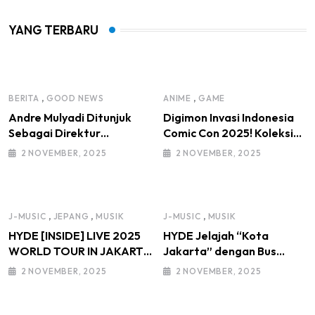
YANG TERBARU
,
,
BERITA
GOOD NEWS
ANIME
GAME
Andre Mulyadi Ditunjuk
Digimon Invasi Indonesia
Sebagai Direktur
Comic Con 2025! Koleksi
Modifikasi dan Kendaraan
Mainan Komunitas DIGI-IN
2 NOVEMBER, 2025
2 NOVEMBER, 2025
Listrik IMI Pusat Masa
Jadi Sorotan
Bakti 2025–2030, di
Bawah Kepemimpinan
Ketua Umum IMI Moreno
,
,
,
J-MUSIC
JEPANG
MUSIK
J-MUSIC
MUSIK
Soeprapto
HYDE [INSIDE] LIVE 2025
HYDE Jelajah “Kota
WORLD TOUR IN JAKARTA
Jakarta” dengan Bus
HYDE : “I Love You Jakarta!
Wisata
2 NOVEMBER, 2025
2 NOVEMBER, 2025
Saya Cinta Kalian, thank
TransJakartaKolaborasi
you, Kalian Luar Biasa”
Kementerian Ekonomi
Sukses Mengguncang
Kreatif/Badan Ekonomi