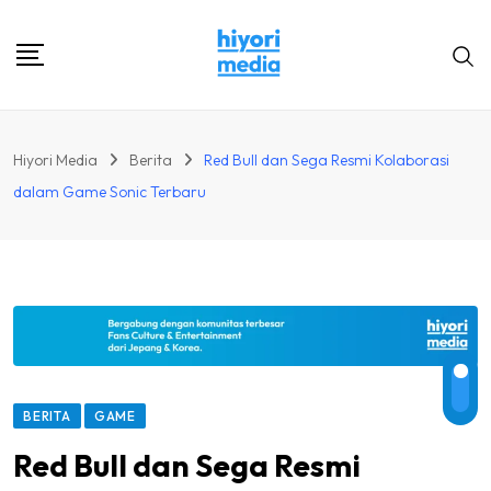
Skip
to
content
Hiyori Media
Berita
Red Bull dan Sega Resmi Kolaborasi
dalam Game Sonic Terbaru
BERITA
GAME
Red Bull dan Sega Resmi