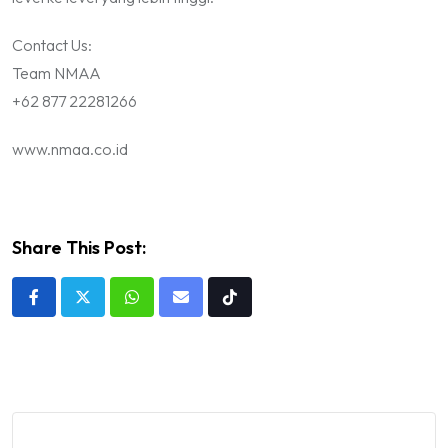
Contact Us:
Team NMAA
+62 877 22281266
www.nmaa.co.id
Share This Post:
Whatsapp
Share
Tiktok
via
Email