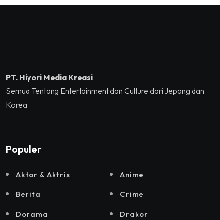
Tennis Indoor Senayan.
Kreatif RI,Pemprov DKI
Jakarta, Mataloka Live,
dan Sound Rhythm dalam
Momentum Hekrafnas
2025
PT. Hiyori Media Kreasi
Semua Tentang Entertainment dan Culture dari Jepang dan
Korea
Populer
Aktor & Aktris
Anime
Berita
Crime
Dorama
Drakor