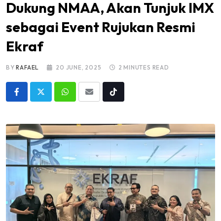
Dukung NMAA, Akan Tunjuk IMX
sebagai Event Rujukan Resmi
Ekraf
BY
RAFAEL
20 JUNE, 2025
2 MINUTES READ
Whatsapp
Share
Tiktok
via
Email